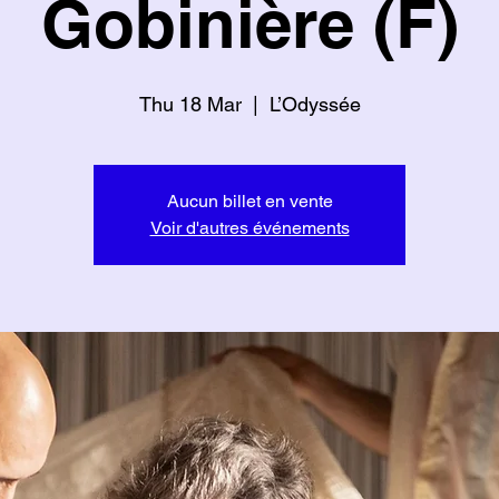
Gobinière (F)
Thu 18 Mar
  |  
L’Odyssée
Aucun billet en vente
Voir d'autres événements