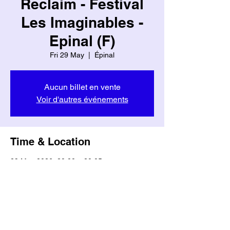
Reclaim - Festival
Les Imaginables -
Epinal (F)
Fri 29 May
  |  
Épinal
Aucun billet en vente
Voir d'autres événements
Time & Location
29 May 2026, 20:00 – 20:05
Épinal, 88000 Épinal, France
Share this event