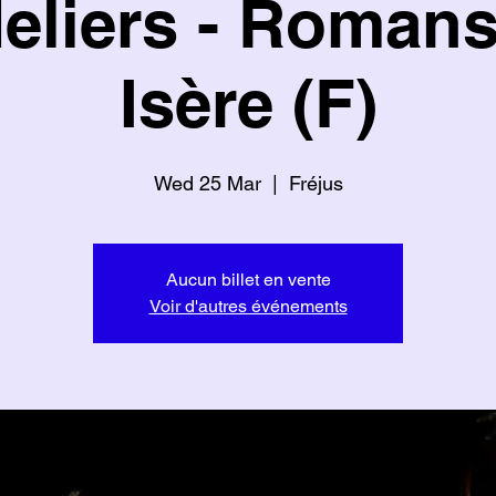
eliers - Romans
Isère (F)
Wed 25 Mar
  |  
Fréjus
Aucun billet en vente
Voir d'autres événements