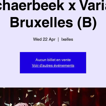
haerbeek x Vari
Bruxelles (B)
Wed 22 Apr
  |  
Ixelles
Aucun billet en vente
Voir d'autres événements