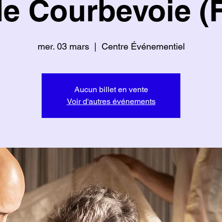
e Courbevoie (
mer. 03 mars
  |  
Centre Événementiel
Aucun billet en vente
Voir d'autres événements