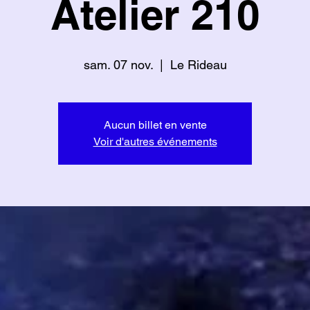
Atelier 210
sam. 07 nov.
  |  
Le Rideau
Aucun billet en vente
Voir d'autres événements